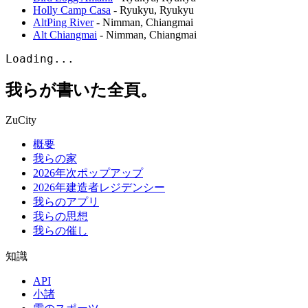
Holly Camp Casa
-
Ryukyu
,
Ryukyu
AltPing River
-
Nimman
,
Chiangmai
Alt Chiangmai
-
Nimman
,
Chiangmai
Loading...
我らが書いた全頁。
ZuCity
概要
我らの家
2026年次ポップアップ
2026年建造者レジデンシー
我らのアプリ
我らの思想
我らの催し
知識
API
小諸