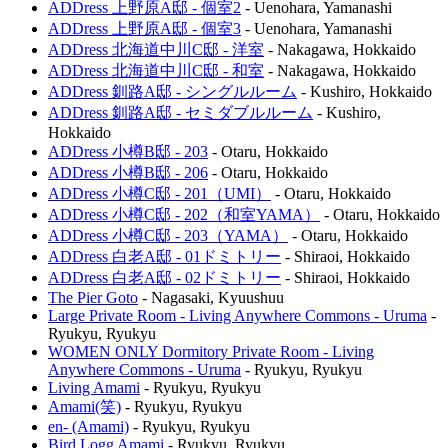
ADDress 上野原A邸 - 個室2
-
Uenohara
,
Yamanashi
ADDress 上野原A邸 - 個室3
-
Uenohara
,
Yamanashi
ADDress 北海道中川C邸 - 洋室
-
Nakagawa
,
Hokkaido
ADDress 北海道中川C邸 - 和室
-
Nakagawa
,
Hokkaido
ADDress 釧路A邸 - シングルルーム
-
Kushiro
,
Hokkaido
ADDress 釧路A邸 - セミダブルルーム
-
Kushiro
,
Hokkaido
ADDress 小樽B邸 - 203
-
Otaru
,
Hokkaido
ADDress 小樽B邸 - 206
-
Otaru
,
Hokkaido
ADDress 小樽C邸 - 201（UMI）
-
Otaru
,
Hokkaido
ADDress 小樽C邸 - 202（和室YAMA）
-
Otaru
,
Hokkaido
ADDress 小樽C邸 - 203（YAMA）
-
Otaru
,
Hokkaido
ADDress 白老A邸 - 01ドミトリー
-
Shiraoi
,
Hokkaido
ADDress 白老A邸 - 02ドミトリー
-
Shiraoi
,
Hokkaido
The Pier Goto
-
Nagasaki
,
Kyuushuu
Large Private Room - Living Anywhere Commons - Uruma
-
Ryukyu
,
Ryukyu
WOMEN ONLY Dormitory Private Room - Living
Anywhere Commons - Uruma
-
Ryukyu
,
Ryukyu
Living Amami
-
Ryukyu
,
Ryukyu
Amami(笑)
-
Ryukyu
,
Ryukyu
en- (Amami)
-
Ryukyu
,
Ryukyu
Bird Logg Amami
-
Ryukyu
,
Ryukyu