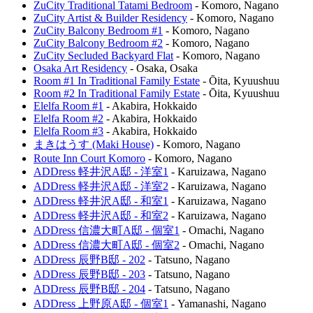
ZuCity Traditional Tatami Bedroom
-
Komoro
,
Nagano
ZuCity Artist & Builder Residency
-
Komoro
,
Nagano
ZuCity Balcony Bedroom #1
-
Komoro
,
Nagano
ZuCity Balcony Bedroom #2
-
Komoro
,
Nagano
ZuCity Secluded Backyard Flat
-
Komoro
,
Nagano
Osaka Art Residency
-
Osaka
,
Osaka
Room #1 In Traditional Family Estate
-
Ōita
,
Kyuushuu
Room #2 In Traditional Family Estate
-
Ōita
,
Kyuushuu
Elelfa Room #1
-
Akabira
,
Hokkaido
Elelfa Room #2
-
Akabira
,
Hokkaido
Elelfa Room #3
-
Akabira
,
Hokkaido
まきはうす (Maki House)
-
Komoro
,
Nagano
Route Inn Court Komoro
-
Komoro
,
Nagano
ADDress 軽井沢A邸 - 洋室1
-
Karuizawa
,
Nagano
ADDress 軽井沢A邸 - 洋室2
-
Karuizawa
,
Nagano
ADDress 軽井沢A邸 - 和室1
-
Karuizawa
,
Nagano
ADDress 軽井沢A邸 - 和室2
-
Karuizawa
,
Nagano
ADDress 信濃大町A邸 - 個室1
-
Omachi
,
Nagano
ADDress 信濃大町A邸 - 個室2
-
Omachi
,
Nagano
ADDress 辰野B邸 - 202
-
Tatsuno
,
Nagano
ADDress 辰野B邸 - 203
-
Tatsuno
,
Nagano
ADDress 辰野B邸 - 204
-
Tatsuno
,
Nagano
ADDress 上野原A邸 - 個室1
-
Yamanashi
,
Nagano