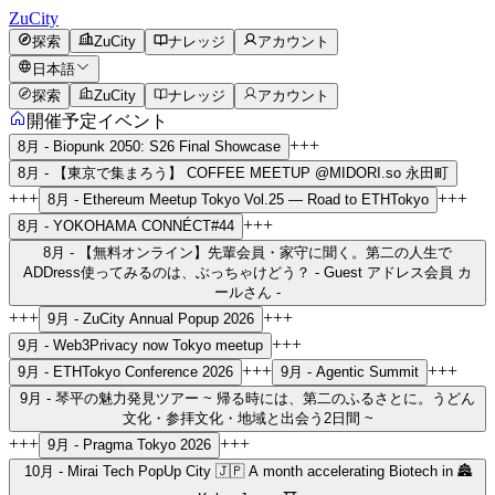
ZuCity
探索
ZuCity
ナレッジ
アカウント
日本語
探索
ZuCity
ナレッジ
アカウント
開催予定イベント
+++
8月 -
Biopunk 2050: S26 Final Showcase
8月 -
【東京で集まろう】 COFFEE MEETUP @MIDORI.so 永田町
+++
+++
8月 -
Ethereum Meetup Tokyo Vol.25 — Road to ETHTokyo
+++
8月 -
YOKOHAMA CONNÉCT#44
8月 -
【無料オンライン】先輩会員・家守に聞く。第二の人生で
ADDress使ってみるのは、ぶっちゃけどう？ - Guest アドレス会員 カ
ールさん -
+++
+++
9月 -
ZuCity Annual Popup 2026
+++
9月 -
Web3Privacy now Tokyo meetup
+++
+++
9月 -
ETHTokyo Conference 2026
9月 -
Agentic Summit
9月 -
琴平の魅力発見ツアー ~ 帰る時には、第二のふるさとに。うどん
文化・参拝文化・地域と出会う2日間 ~
+++
+++
9月 -
Pragma Tokyo 2026
10月 -
Mirai Tech PopUp City 🇯🇵 A month accelerating Biotech in 🏯