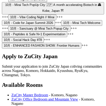
10月 -
Mirai Tech PopUp City 🇯🇵 A month accelerating Biotech in 🏯
Kobe, Japan ⛩️
+++
+++
10月 -
Vibe Coding Night // Mirai
+++
10月 -
Code for Japan Summit 2026
10月 -
Mirai Tech Welcome
+++
+++
10月 -
Sanctuary @ Mirai Tech Popup City
+++
10月 -
Peptides & Safe N=1 Experimentation
+++
10月 -
Social Hack Day #78
+++
10月 -
ENHANCED FASHION SHOW: Frontier Humans
Apply to ZuCity Japan
Submit your application to join ZuCity Japan coliving communities
across
Nagano, Komoro, Hokkaido, Kyuushuu, RyuKyu,
Chiangmai, Tokyo
.
Available Rooms
ZuCity Master Bedroom
-
Komoro
,
Nagano
ZuCity Office Bedroom and Mountain View
-
Komoro
,
Nagano