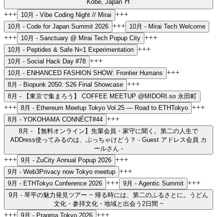
Kobe, Japan ⛩️
+++
+++
10月 -
Vibe Coding Night // Mirai
+++
10月 -
Code for Japan Summit 2026
10月 -
Mirai Tech Welcome
+++
+++
10月 -
Sanctuary @ Mirai Tech Popup City
+++
10月 -
Peptides & Safe N=1 Experimentation
+++
10月 -
Social Hack Day #78
+++
10月 -
ENHANCED FASHION SHOW: Frontier Humans
+++
8月 -
Biopunk 2050: S26 Final Showcase
8月 -
【東京で集まろう】 COFFEE MEETUP @MIDORI.so 永田町
+++
+++
8月 -
Ethereum Meetup Tokyo Vol.25 — Road to ETHTokyo
+++
8月 -
YOKOHAMA CONNÉCT#44
8月 -
【無料オンライン】先輩会員・家守に聞く。第二の人生で
ADDress使ってみるのは、ぶっちゃけどう？ - Guest アドレス会員 カ
ールさん -
+++
+++
9月 -
ZuCity Annual Popup 2026
+++
9月 -
Web3Privacy now Tokyo meetup
+++
+++
9月 -
ETHTokyo Conference 2026
9月 -
Agentic Summit
9月 -
琴平の魅力発見ツアー ~ 帰る時には、第二のふるさとに。うどん
文化・参拝文化・地域と出会う2日間 ~
+++
+++
9月 -
Pragma Tokyo 2026